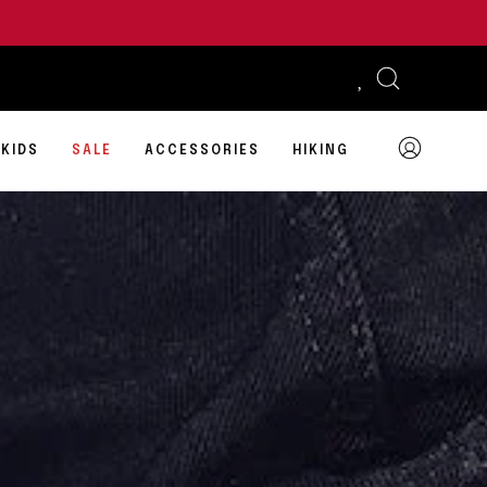
% !
Open
search
bar
MY
KIDS
SALE
ACCESSORIES
HIKING
ACCOUNT