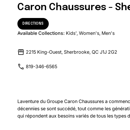
Caron Chaussures - Sh
DIRECTIONS
Available Collections:
Kids'
Women's
Men's
storefront
2215 King-Ouest, Sherbrooke, QC J1J 2G2
call
819-346-6565
Laventure du Groupe Caron Chaussures a commencé en 
décennies se sont succédé, tout comme les génération
qui répondent aux besoins variés de tous les types de