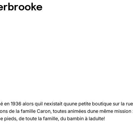
erbrooke
1936 alors quil nexistait quune petite boutique sur la ru
s de la famille Caron, toutes animées dune même mission : c
 pieds, de toute la famille, du bambin à ladulte!